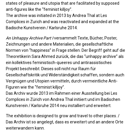
states of pleasure and utopia that are facilitated by supposed
anti-figures like the “feminist killjoy”.
The archive was initiated in 2013 by Andrea Thal at Les
Complices in Zurich and was reactivated and expanded at the
Badische Kunstverein / Karlsruhe 2014.
An Unhappy Archive Part I
versammelt Texte, Bücher, Poster,
Zeichnungen und andere Materialien, die gesellschaftliche
Normen von “happiness” in Frage stellen. Der Begriff geht auf die
Theoretikerin Sara Ahmed zurück, die das “unhappy archive” als
ein kollektives feministisch-queeres und antirassistisches
Projekt beschreibt. Dieses soll nicht nur Raum für
Gesellschaftskritik und Widerständigkeit schaffen, sondern auch
Vergnügen und Utopien vermitteln, durch vermeintliche Anti-
Figuren wie the “feminist killjoy”.
Das Archiv wurde 2013 im Rahmen einer Ausstellung bei Les
Complices in Zürich von Andrea Thal initiiert und im Badischen
Kunstverein / Karlsruhe 2014 neu installiert und erweitert.
The exhibition is designed to grow and travel to other places. /
Das Archiv ist so angelegt, dass es erweitert und an andere Orte
weiterwandern kann.