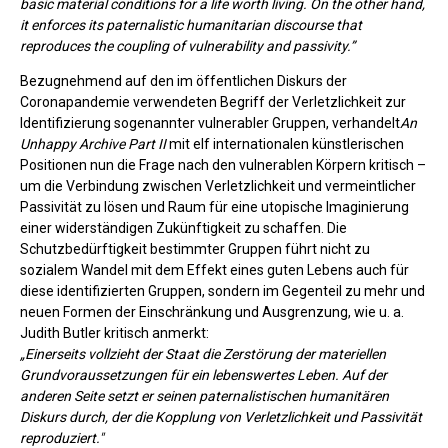
basic material conditions for a life worth living. On the other hand,
it enforces its paternalistic humanitarian discourse that
reproduces the coupling of vulnerability and passivity.”
Bezugnehmend auf den im öffentlichen Diskurs der
Coronapandemie verwendeten Begriff der Verletzlichkeit zur
Identifizierung sogenannter vulnerabler Gruppen, verhandelt
An
Unhappy Archive Part II
mit elf internationalen künstlerischen
Positionen nun die Frage nach den vulnerablen Körpern kritisch –
um die Verbindung zwischen Verletzlichkeit und vermeintlicher
Passivität zu lösen und Raum für eine utopische Imaginierung
einer widerständigen Zukünftigkeit zu schaffen. Die
Schutzbedürftigkeit bestimmter Gruppen führt nicht zu
sozialem Wandel mit dem Effekt eines guten Lebens auch für
diese identifizierten Gruppen, sondern im Gegenteil zu mehr und
neuen Formen der Einschränkung und Ausgrenzung, wie u. a.
Judith Butler kritisch anmerkt:
„Einerseits vollzieht der Staat die Zerstörung der materiellen
Grundvoraussetzungen für ein lebenswertes Leben. Auf der
anderen Seite setzt er seinen paternalistischen humanitären
Diskurs durch, der die Kopplung von Verletzlichkeit und Passivität
reproduziert."