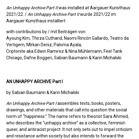
An Unhappy Archive Part II
was installed at Aargauer Kunsthaus
2021/22. /
An Unhappy Archive Part II
wurde 2021/22 im
Aargauer Kunsthaus installiert
with contributions by / mit Beiträgen von:
Ayoung Kim, Thirza Cuthand, Naomi Rincón Gallardo, Teatro da
Vertigem, Mîrkan Deniz, Paloma Ayala,
Criptonite aka Edwin Ramirez & Nina Mühlemann, Feel Tank
Chicago, Dafne Boggeri, Sabian Baumann & Karin Michalski
AN UNHAPPY ARCHIVE Part I
by Sabian Baumann & Karin Michalski
An Unhappy Archive Part I
assembles texts, books, posters,
drawings, and other materials that call into question the social
norm of “happiness.” The name refers to theorist Sara Ahmed,
who describes the “unhappy archive” as a collective, feminist-
queer, and antiracist project. It not only sets out to impel criticism
and resistance within society but also intends to forward the